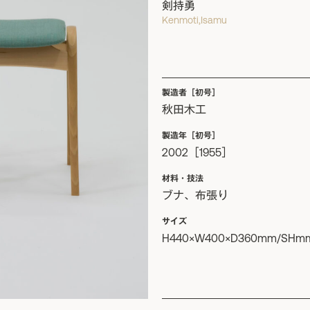
剣持勇
Kenmoti,Isamu
製造者［初号］
秋田木工
製造年［初号］
2002［1955］
材料・技法
ブナ、布張り
サイズ
H440×W400×D360mm/SHm