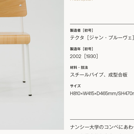
製造者［初号］
テクタ［ジャン・プルーヴェ
製造年［初号］
2002［1930］
材料・技法
スチールパイプ、成型合板
サイズ
H810×W415×D465mm/SH47
ナンシー大学のコンペにあわ