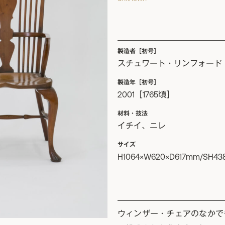
製造者［初号］
スチュワート・リンフォード
製造年［初号］
2001［1765頃］
材料・技法
イチイ、ニレ
サイズ
H1064×W620×D617mm/SH4
ウィンザー・チェアのなかで