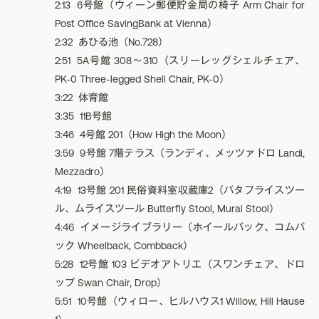
2:13 6号館（ウィーン郵便貯金局の椅子 Arm Chair for
Post Office SavingBank at Vienna）
2:32 あひる池（No.728）
2:51 5A号館 308〜310（スリーレッグシェルチェア、
PK-0 Three-legged Shell Chair, PK-0）
3:22 体育館
3:35 11B号館
3:46 4号館 201（How High the Moon）
3:59 9号館 7階テラス（ランディ、メッツァドロ Landi,
Mezzadro）
4:19 13号館 201 民俗資料室収蔵庫2（バタフライスツー
ル、ムライスツール Butterfly Stool, Murai Stool）
4:46 イメージライブラリー（ホイールバック、コムバ
ック Wheelback, Combback）
5:28 12号館 103 ビデオアトリエ（スワンチェア、ドロ
ップ Swan Chair, Drop）
5:51 10号館（ウィロー、ヒルハウス1 Willow, Hill Hause