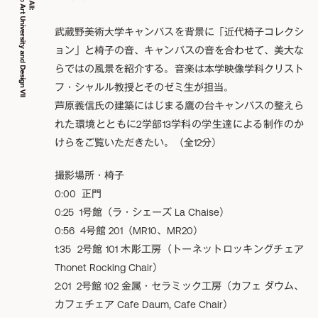
武蔵野美術⼤学キャンパスを背景に「近代椅⼦コレクシ
ョン」と椅子の音、キャンパスの音を合わせて、美大な
らではの風景を紹介する。音楽は本学映像学科クリスト
フ・シャルル教授とそのゼミ生が担当。
芦原義信⽒の建築にはじまる鷹の台キャンパスの整えら
れた環境とともに2学部13学科の学⽣達による制作のか
けらをご覧いただきたい。（全12分）
撮影場所・椅子
0:00 正門
0:25 1号館（ラ・シェーズ La Chaise）
0:56 4号館 201（MR10、MR20）
1:35 2号館 101 木彫工房（トーネットロッキングチェア
Thonet Rocking Chair）
2:01 2号館 102 金属・セラミック工房（カフェ ダウム、
カフェチェア Cafe Daum, Cafe Chair）