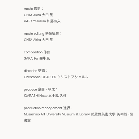
movie 撮影：
OHTA Akira 大田 晃
KATO Yasuhisa 加藤恭久
movie editing 映像編集：
OHTA Akira 大田 晃
composition 作曲：
SAKAI Fu 酒井 風
direction 監修：
Christophe CHARLES クリストフ·シャルル
produce 企画・構成：
IGARASHI Hisae 五十嵐 久枝
production management 進行：
Musashino Art University Museum & Library 武蔵野美術大学 美術館･図
書館