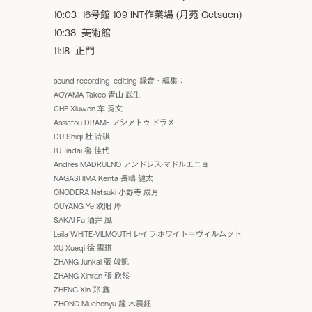
10:03 16号館 109 INT作業場 (月苑 Getsuen)
10:38 美術館
11:18 正門
sound recording-editing 録音・編集：
AOYAMA Takeo 青山 武生
CHE Xiuwen 车 秀文
Assiatou DRAME アシアトゥ·ドラメ
DU Shiqi 杜 诗琪
LU Jiadai 魯 佳代
Andres MADRUENO アンドレス·マドルエニョ
NAGASHIMA Kenta 長嶋 健太
ONODERA Natsuki 小野寺 成月
OUYANG Ye 欧阳 烨
SAKAI Fu 酒井 風
Leila WHITE-VILMOUTH レイラ·ホワイト＝ヴィルムット
XU Xueqi 徐 雪琪
ZHANG Junkai 張 竣凱
ZHANG Xinran 張 欣然
ZHENG Xin 郑 鑫
ZHONG Muchenyu 鐘 木晨鈺