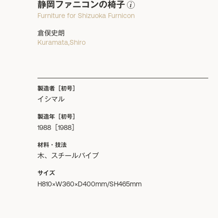
静岡ファニコンの椅子
Furniture for Shizuoka Furnicon
倉俣史朗
Kuramata,Shiro
製造者［初号］
イシマル
製造年［初号］
1988［1988］
材料・技法
木、スチールパイプ
サイズ
H810×W360×D400mm/SH465mm