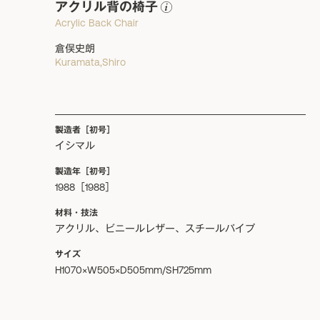
アクリル背の椅子
Acrylic Back Chair
倉俣史朗
Kuramata,Shiro
製造者［初号］
イシマル
製造年［初号］
1988［1988］
材料・技法
アクリル、ビニールレザー、スチールパイプ
サイズ
H1070×W505×D505mm/SH725mm