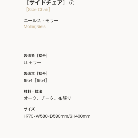
［サイドチェア］
［Side Chair］
ニールス・モラー
Moller,Niels
製造者［初号］
J.Lモラー
製造年［初号］
1954［1954］
材料・技法
オーク、チーク、布張り
サイズ
H770×W580×D530mm/SH460mm