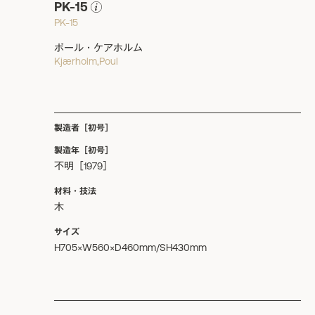
PK-15
PK-15
ポール・ケアホルム
Kjærholm,Poul
製造者［初号］
製造年［初号］
不明［1979］
材料・技法
木
サイズ
H705×W560×D460mm/SH430mm