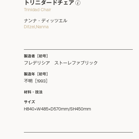
トリニダードチェア
Trinidad Chair
ナンナ・ディッツエル
Ditzel,Nanna
製造者［初号］
フレデリシア ストーレファブリック
製造年［初号］
不明［1993］
材料・技法
サイズ
H840×W485×D570mm/SH450mm