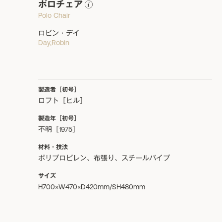
ポロチェア
Polo Chair
ロビン・デイ
Day,Robin
製造者［初号］
ロフト［ヒル］
製造年［初号］
不明［1975］
材料・技法
ポリプロピレン、布張り、スチールパイプ
サイズ
H700×W470×D420mm/SH480mm