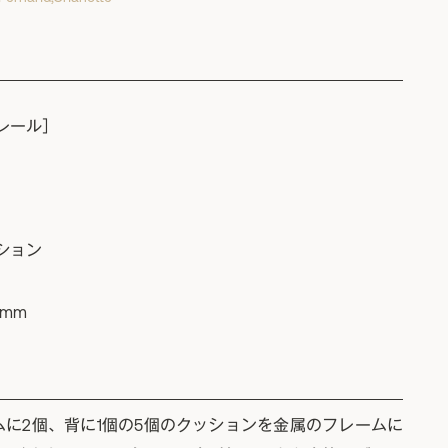
レール］
ション
0mm
ムに2個、背に1個の5個のクッションを金属のフレームに