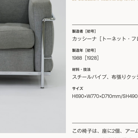
製造者［初号］
カッシーナ［トーネット・フ
製造年［初号］
1988［1928］
材料・技法
スチールパイプ、布張りクッ
サイズ
H690×W770×D710mm/SH49
この椅子は、座に2個、アー