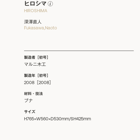
ヒロシマ
HIROSHIMA
深澤直人
Fukasawa,Naoto
製造者［初号］
マルニ木工
製造年［初号］
2008［2008］
材料・技法
ブナ
サイズ
H765×W560×D530mm/SH425mm