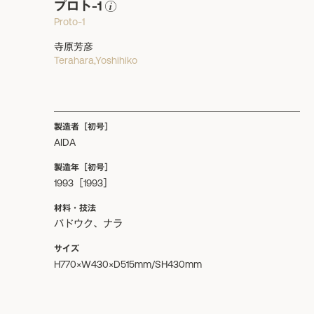
プロト-1
Proto-1
寺原芳彦
Terahara,Yoshihiko
製造者［初号］
AIDA
製造年［初号］
1993［1993］
材料・技法
パドウク、ナラ
サイズ
H770×W430×D515mm/SH430mm