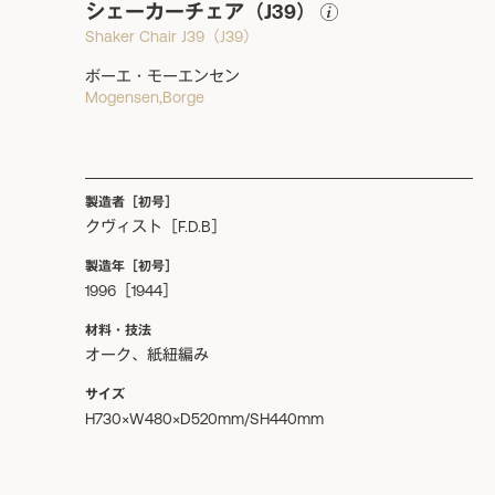
シェーカーチェア（J39）
Shaker Chair J39（J39）
ボーエ・モーエンセン
Mogensen,Borge
製造者［初号］
クヴィスト［F.D.B］
製造年［初号］
1996［1944］
材料・技法
オーク、紙紐編み
サイズ
H730×W480×D520mm/SH440mm